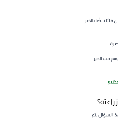
بًا نابضًا بالخير
صرة.
يهم حب الخير
عظيم
زراعته؟
ذا السؤال يتم