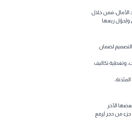
د الآمال، فمن خلال
ويُحوّل ريعها
 التصميم لضمان
ات، وتغطية تكاليف
المئذنة،
بعضها الآخر
جزء من حجر يُرفع