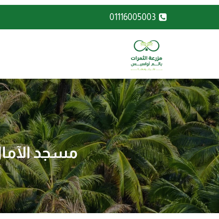
لتجاوز
01116005003
لى
لمحتوى
مسجد الآمال