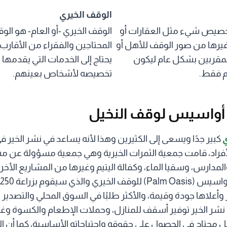
الوقف الخيري
خصيص شيء مثل العقارات أو
الوقف الخيري -أو العام- هو ا
وغيرها من صور الوقف للأهل أو
المحتاجين والفقراء من الأقارب 
والمقربين بشكل عام ليكون
يحتاج إلى الخدمات التي يقدمها
م فقط.
تخصيصه لأشخاص بعينهم.
 أواسيس لوقف النخيل
كبير جدًا ويسعى إلى الكثيرين وهذا لأنه يساعد في نشر الخير 
أفراد، قامت جمعية الثمرات الخيرية وهي جمعية مسؤولة عن مش
المدارس، وسقيا الماء، وكفالة اليتيم وغيرها من المشاريع الأخر
 وأعلاها جودة وقيمة، والأكثر طلبًا في السوق المحلي والتصدير 
ي نشر الخير توفير أسقف للمنازل، وحملات الإطعام والكسوة وغ
 كل محتاج في الحصول على حقوقه واحتياجاته الأساسية، كما أن