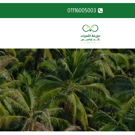
لتجاوز
01116005003
لى
لمحتوى