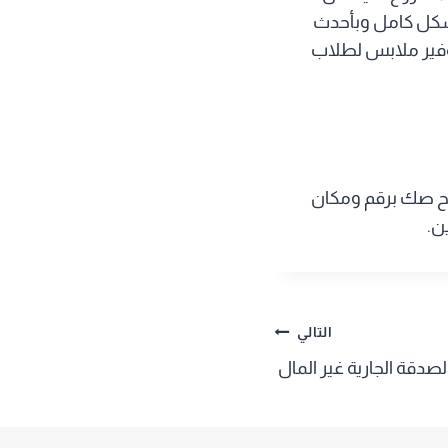
بشكل كامل وبأحدث
 توفير ملابس لطلاب
واحدة بدفع 500 جنيه شهريًا، ويمنح صك برقم ومكان
ن.
التالي
الصدقة الجارية غير المال