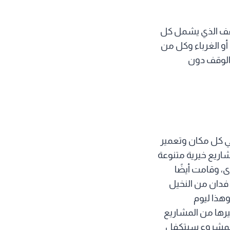
لوقف الذي يشمل كل
أو الغرباء وكل من
 الوقف دون
في كل مكان وتعمير
اريع خيرية متنوعة
ى، وقامت أيضًا
بعمل مشروع بالم أواسيس (Palm Oasis) للوقف الخيري والذي سيقوم بزراعة 250 فدان من النخيل
وهذا ليوم
يرها من المشاريع
 المشروع سيتكفل