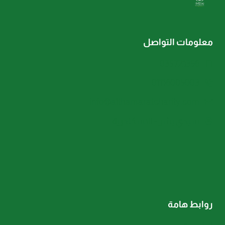
معلومات التواصل
035721396
01116005003
info@althamaratcharity.com
سيدي بشر - الاسكندرية
روابط هامة