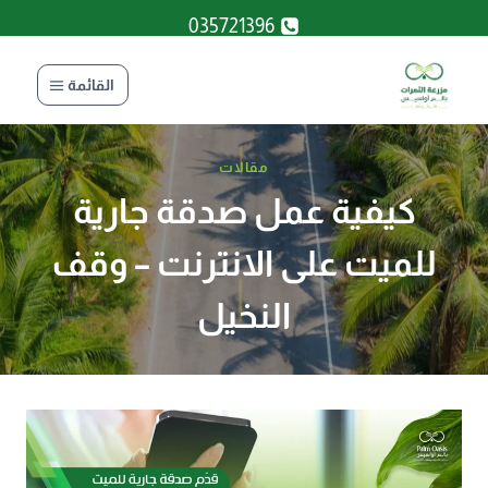
لتجاوز
035721396
لى
لمحتوى
القائمة
مقالات
كيفية عمل صدقة جارية
للميت على الانترنت – وقف
النخيل