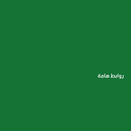
01116005003
info@althamaratcharity.com
سيدي بشر - الاسكندرية
روابط هامة
الرئيسية
عن الموقع
المقالات