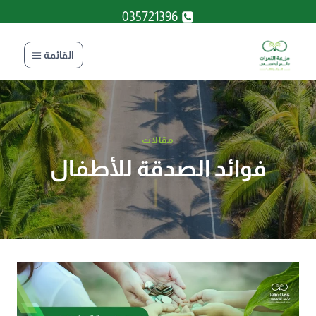
لتجاوز
035721396
لى
لمحتوى
القائمة
مقالات
فوائد الصدقة للأطفال