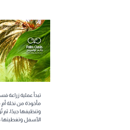
تبدأ عملية زراعة فس
مأخوذة من نخلة أم معر
وتنظيفها جيدًا، ثم 
الأسفل وتغطيتها جيدً