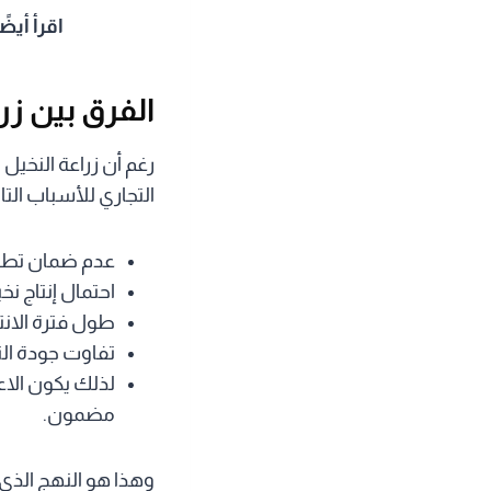
اقرأ أيضً
الفرق بين زر
رغم أن زراعة النخيل م
التجاري للأسباب التال
عدم ضمان تطابق
احتمال إنتاج نخي
طول فترة الانتظار للإث
تفاوت جودة ال
لذلك يكون الاع
مضمون.
وهذا هو النهج الذي