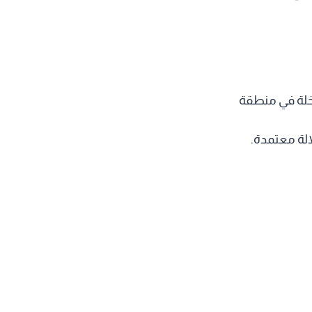
م في زراعة 250 فدانًا، بواقع 60 نخلة في كل فدان، أي ما يعادل 12,000 نخلة في منطقة