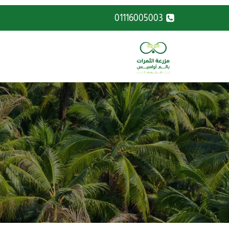
لتجاوز
01116005003
لى
لمحتوى