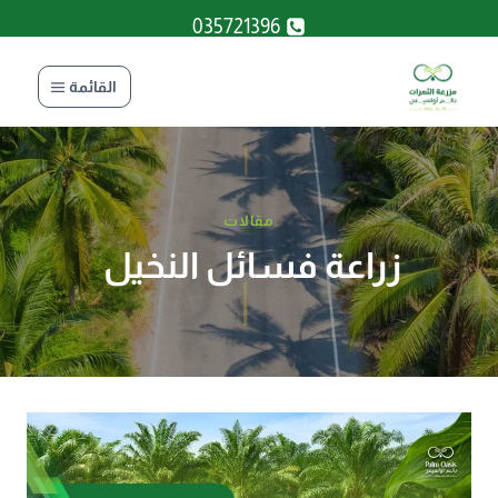
لتجاوز
035721396
لى
لمحتوى
القائمة
مقالات
زراعة فسائل النخيل