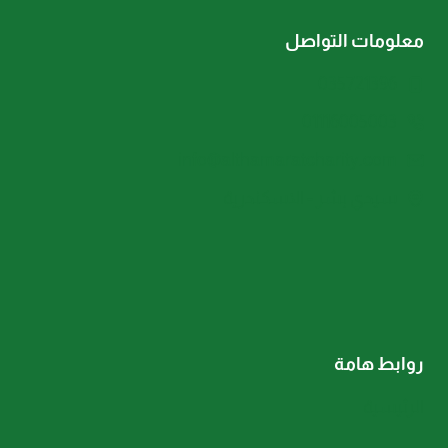
معلومات التواصل
035721396
01116005003
info@althamaratcharity.com
سيدي بشر - الاسكندرية
روابط هامة
الرئيسية