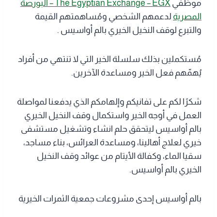
موظفي
The Egyptian Exchange – EGX – البورصة
المصرية
لدعمهم الشخصي ومُساهمتهم القيمة
والتبرع لوقف النخيل الخيري بالم أواسيس .
مُستكملين بذلك سلسلة الخير التي لا تنتهي من أفراد
يُهمّهم فعل الخير ومساعدة الآخرين.
شكرًا لكم على تفانيكم وإلهامكم الذي يدفعنا لمواصلة
العمل في أوجه الخير واستكمال وقف النخيل الخيري
بالم أواسيس ليتحقق حلم انشاء وتشغيل مستشفى
خيري لعلاج أهالينا، ومساعدة العرائس، بناء مساجد،
سقيا الماء، وكفالة الأيتام من عوائد وقف النخيل
الخيري بالم أواسيس.
بالم أواسيس إحدى مشروعات جمعية الثمرات الخيرية