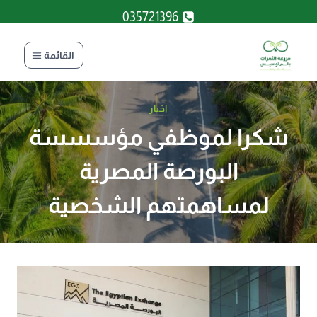
لتجاوز
035721396
لى
لمحتوى
القائمة
اخبار
شكرا لموظفي مؤسسسة
البورصة المصرية
لمساهمتهم الشخصية