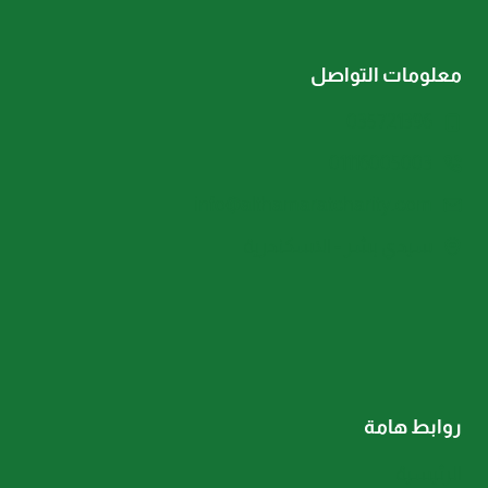
معلومات التواصل
035721396
01116005003
info@althamaratcharity.com
سيدي بشر - الاسكندرية
روابط هامة
الرئيسية