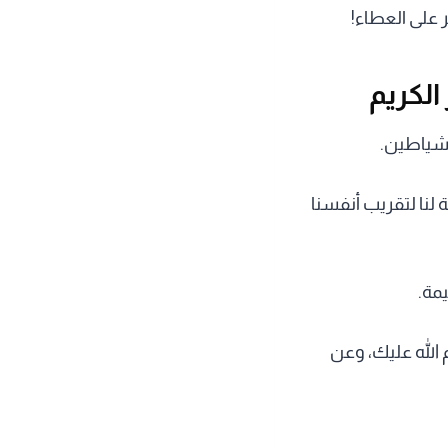
على العطاء!
لكريم
الشياطين.
نا لتقريب أنفسنا
مة.
الله عليك، وعن