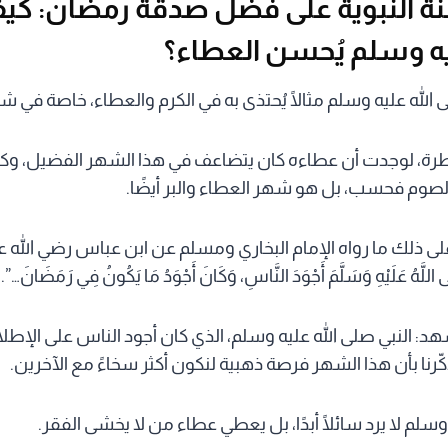
نة النبوية على فضل صدقة رمضان: كيف
يه وسلم يُحسن العطاء؟
ى الله عليه وسلم مثالًا يُحتذى به في الكرم والعطاء، خاصة في 
رة، لوجدت أن عطاءه كان يتضاعف في هذا الشهر الفضيل، وكأنه 
وم فحسب، بل هو شهر العطاء والبر أيضًا.
لى ذلك ما رواه الإمام البخاري ومسلم عن ابن عباس رضي الله ع
اللَّهُ عَلَيْهِ وَسَلَّمَ أَجْوَدَ النَّاسِ، وَكَانَ أَجْوَدُ مَا يَكُونُ فِي رَمَضَانَ…”.
: النبي صلى الله عليه وسلم، الذي كان أجود الناس على الإطلاق
كّرنا بأن هذا الشهر فرصة ذهبية لنكون أكثر سخاءً مع الآخرين.
سلم لا يرد سائلًا أبدًا، بل يعطي عطاء من لا يخشى الفقر.