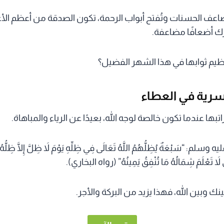
عف الحسنات وتُفتح أبواب الرحمة، تكون الصدقة من أعظم الأع
جرك أضعافًا مضاعفة.
يم ثوابها في هذا الشهر الفضيل؟
تبها عندما تكون خالصة لوجه الله، بعيدًا عن الرياء والمباهاة.
: “سَبْعَةٌ يُظِلُّهُمُ اللَّهُ تَعَالَى فِي ظِلِّهِ يَوْمَ لاَ ظِلَّ إِلَّا ظِلُّهُ :
ى لاَ تَعْلَمَ شِمَالُهُ مَا تُنْفِقُ يَمِينُهُ” (رواه البخاري).
ك وبين الله، فهذا يزيد من البركة والأجر.