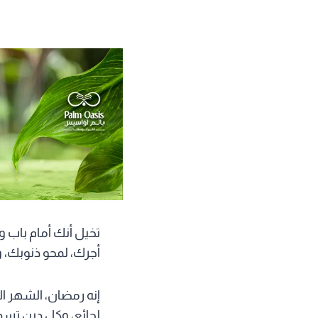
تخيل أنك أمام باب 
أجرك، لمحو ذنوبك، 
إنه رمضان، الشهر ال
لجائع، وكل دين تس