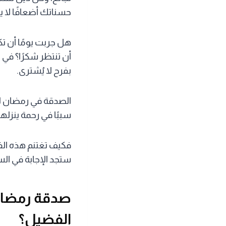
حسناتك أضعافًا لا يعل
هل جربت يومًا أن ت
أن تنتظر شكرًا؟ في
بفرح لا يُشترى.
الصدقة في رمضان لي
سببًا في رحمة ينزلها
فكيف تغتنم هذه ال
ستجد الإجابة في ال
صدقة رمضان:
الفضيل؟