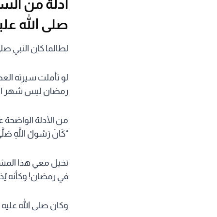
أدلة من الس
صلى الله عل
لطالما كان النبي صل
لو تأملت سيرته العط
رمضان ليس شهر الص
من الأدلة الواضحة ع
“كَانَ رَسُولُ اللَّهِ صَلَّى 
تخيل معي هذا المشهد
في رمضان! وكأنه يُذ
وكان صلى الله عليه و