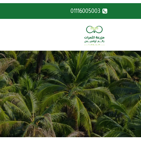
لتجاوز
01116005003
لى
لمحتوى