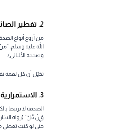
2. تفطير الصائمين
من أروع أنواع الصدق
الله عليه وسلم: “مَنْ فَطَّر
وصححه الألباني).
تخيّل أن كل لقمة ت
3. الاستمرارية ولو بالقليل
الصدقة لا ترتبط بالكثرة،
وَإِنْ قَلَّ” (رواه ال
حتى لو كنت تعطي مبل