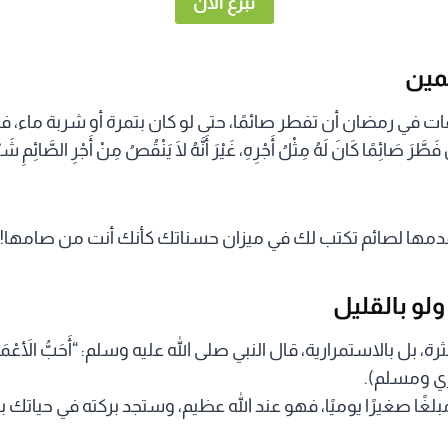
تبرع الآن
ات في رمضان أن تفطر صائمًا، حتى لو كان بتمرة أو شربة ماء، ف
َ صَائِمًا كَانَ لَهُ مِثْلُ أَجْرِهِ، غَيْرَ أَنَّهُ لَا يَنْقُصُ مِنْ أَجْرِ الصَّائِمِ
قدمها لصائم تكتب لك في ميزان حسناتك كأنك أنت من صامها!
 بل بالاستمرارية، قال النبي صلى الله عليه وسلم: “أَحَبُّ الأَعْمَالِ إِلَ
بخاري ومسلم).
غًا صغيرًا يوميًا، فهو عند الله عظيم، وستجد بركته في حياتك 