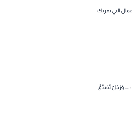
مال التي تقربك
 …. وَرَجُلٌ تَصَدَّقَ