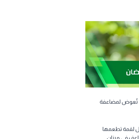
ا تُعوض لمضاعفة
 كل لقمة تطعمها
اعف في ميزان