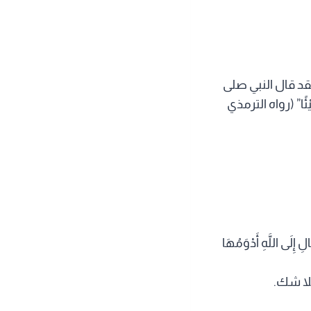
قد قال النبي صلى
 شَيْئًا” (رواه الترمذي
ى اللَّهِ أَدْوَمُهَا
بلا شك.