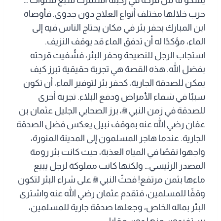
جرب خلالها مختلف أنواع العلاج دون جدوى. فأوصاه
ابن المبارك بحفر بئر في مكان يحتاج الناس فيه إلى
الماء، مؤكدًا له أن تدفق الماء قد يوقف النزيف.
استجاب الرجل للنصيحة وحفر البئر، فشُفيت قرحته
بفضل الله. هذه القصة هي تجربة حقيقية تبرز كيف
يمكن للصدقة الجارية، كحفر بئر لتوفير الماء، أن تكون
سببًا في شفاء الأمراض ودفع البلاء. تجربة أخرى
للصدقة في زمن النبي ﷺ، برز الصحابي الجليل عثمان بن
عفان رضي الله عنه بموقف نبيل يعكس فضل الصدقة
الجارية. عندما هاجر المسلمون إلى المدينة المنورة،
واجهوا نقصًا في المياه العذبة، حيث كانت بئر رومة
المصدر الرئيسي… ولكنها كانت مملوكة لرجل يبيع
ماءها بثمن مرتفع! فحثّ النبي ﷺ على شراء البئر لتكون
وقفًا للمسلمين، فتقدم عثمان رضي الله عنه واشترى
البئر بماله الخاص، وجعلها صدقة جارية للمسلمين،
يستفيدون منها دون مقابل.