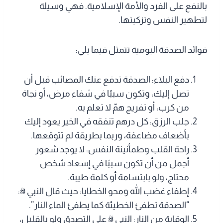
بالنفع على الفرد والأمة الإسلامية. فهي وسيلة
لتطهير النفس وتزكيتها.
فوائد الصدقة اليومية تتمثل فيما يلي:
دفع البلاء: الصدقة تدفع عنك المصائب قبل أن
تصل إليك، وتكون سببًا في شفاء مرض، أو نجاة
من كرب، أو تفريج همّ لا تعلم به.
جلب الرزق: كل درهم تنفقه في الخير يعود إليك
بأضعاف مضاعفة، وربما بطريقة لم تتوقعها.
راحة القلب وطمأنينة النفس: لا يوجد شعور
أجمل من أن تكون سببًا في إسعاد شخص
محتاج، ولو بابتسامة أو كلمة طيبة.
إطفاء غضب الله ومحو الخطايا: حيث قال النبي ﷺ:
“الصدقة تطفئ الخطيئة كما يطفئ الماء النار”.
الوقاية من النار: النبي ﷺ على التصدق ولو بالقليل،