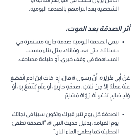
الناس يرون تحسنًا في أمورهم المالية أو
الشخصية بعد التزامهم بالصدقة اليومية.
أثر الصدقة بعد الموت:
تبقى الصدقة اليومية صدقة جارية مستمرة في
حسناتك حتى بعد وفاتك، مثل بناء مسجد،
المساهمة في وقف خيري، أو طباعة مصاحف.
عَنْ أَبِي هُرَيْرَةَ، أَنَّ رسول ﷺ قَالَ: إِذَا مَاتَ ابنُ آدم انْقَطَعَ
عَنْهُ عَمَلُهُ إِلَّا مِنْ ثَلَاثٍ: صَدَقَةٍ جَارِيَةٍ، أو عِلْمٍ يُنْتَفَعُ بِهِ، أَوْ
وَلَدٍ صَالِحٍ يَدْعُو لَهُ. رَوَاهُ مُسْلِمٌ.
الصدقة كل يوم تنير قبرك وتكون سببًا في نجاتك
يوم القيامة، بدليل حديث النبي ﷺ: “الصدقة تطفئ
الخطيئة كما يطفئ الماء النار.”