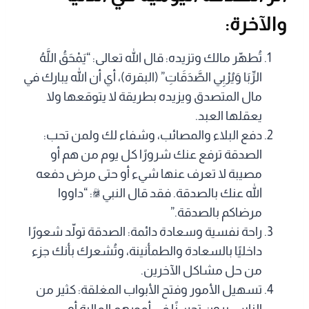
والآخرة:
تُطهّر مالك وتزيده: قال الله تعالى: “يَمْحَقُ اللَّهُ
الرِّبَا وَيُرْبِي الصَّدَقَاتِ” (البقرة)، أي أن الله يبارك في
مال المتصدق ويزيده بطريقة لا يتوقعها ولا
يعقلها العبد.
دفع البلاء والمصائب، وشفاء لك ولمن تحب:
الصدقة ترفع عنك شرورًا كل يوم من هم أو
مصيبة لا تعرف عنها شيء أو حتى مرض دفعه
الله عنك بالصدقة. فقد قال النبي ﷺ: “داووا
مرضاكم بالصدقة.”
راحة نفسية وسعادة دائمة: الصدقة تولّد شعورًا
داخليًا بالسعادة والطمأنينة، وتُشعرك بأنك جزء
من حل مشاكل الآخرين.
تسهيل الأمور وفتح الأبواب المغلقة: كثير من