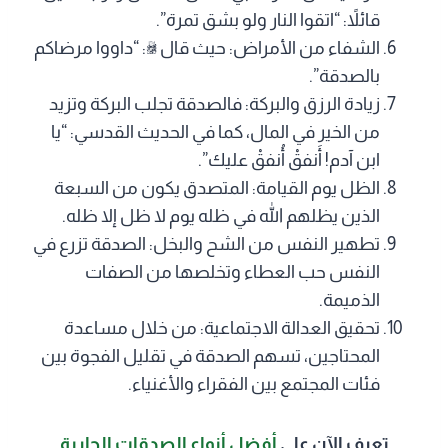
قائلاً: “اتقوا النار ولو بشق تمرة”.
الشفاء من الأمراض: حيث قال ﷺ: “داووا مرضاكم
بالصدقة”.
زيادة الرزق والبركة: فالصدقة تجلب البركة وتزيد
من الخير في المال، كما في الحديث القدسي: “يا
ابن آدم! أَنفقْ أُنفقْ عليك”.
الظل يوم القيامة: المتصدق يكون من السبعة
الذين يظلهم الله في ظله يوم لا ظل إلا ظله.
تطهير النفس من الشح والبخل: الصدقة تزرع في
النفس حب العطاء وتخلصها من الصفات
الذميمة.
تحقيق العدالة الاجتماعية: من خلال مساعدة
المحتاجين، تسهم الصدقة في تقليل الفجوة بين
فئات المجتمع بين الفقراء والأغنياء.
تعرف الآن على
أفضل أنواع الصدقات الجارية