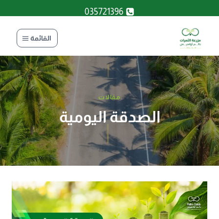
لتجاوز
035721396
لى
لمحتوى
القائمة
مقالات
الصدقة اليومية