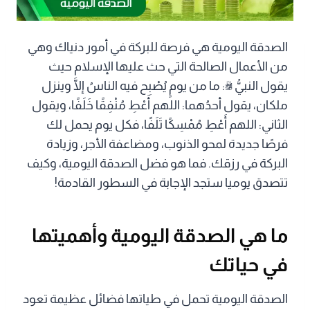
الصدقة اليومية هي فرصة للبركة في أمور دنياك وهي
من الأعمال الصالحة التي حث عليها الإسلام حيث
يقول النبيُّ ﷺ: ما من يومٍ يُصْبِح فيه الناسُ إلَّا وينزل
ملكان، يقول أحدُهما: اللهم أَعْطِ مُنْفِقًا خَلَفًا، ويقول
الثاني: اللهم أَعْطِ مُمْسِكًا تَلَفًا، فكل يوم يحمل لك
فرصًا جديدة لمحو الذنوب، ومضاعفة الأجر، وزيادة
البركة في رزقك. فما هو فضل الصدقة اليومية، وكيف
تتصدق يوميا ستجد الإجابة في السطور القادمة!
ما هي الصدقة اليومية وأهميتها
في حياتك
الصدقة اليومية تحمل في طياتها فضائل عظيمة تعود