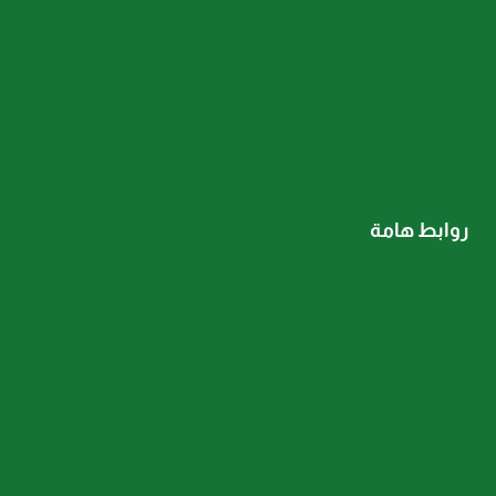
info@althamaratcharity.com
سيدي بشر - الاسكندرية
روابط هامة
الرئيسية
عن الموقع
المقالات
تواصل معنا