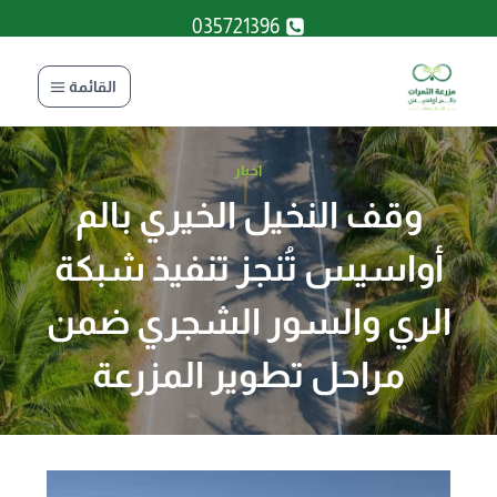
لتجاوز
035721396
لى
لمحتوى
القائمة
اخبار
وقف النخيل الخيري بالم
أواسيس تُنجز تنفيذ شبكة
الري والسور الشجري ضمن
مراحل تطوير المزرعة