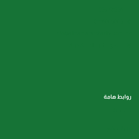
035721396
01116005003
info@althamaratcharity.com
سيدي بشر - الاسكندرية
روابط هامة
الرئيسية
عن الموقع