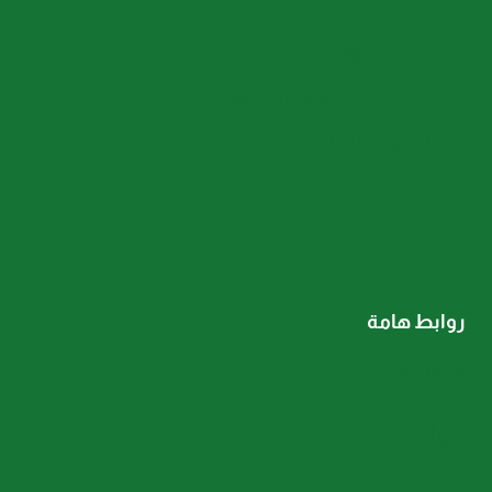
035721396
01116005003
info@althamaratcharity.com
سيدي بشر - الاسكندرية
روابط هامة
الرئيسية
عن الموقع