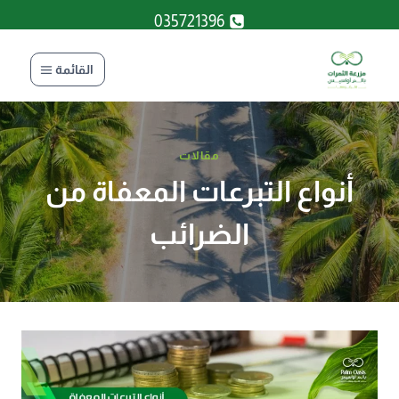
لتجاوز
035721396
لى
لمحتوى
القائمة
مقالات
أنواع التبرعات المعفاة من
الضرائب