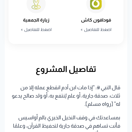
فودافون كاش
زيارة الجمعية
اضغط للتفاصيل
اضغط للتفاصيل
قال النبي ﷺ: “إذا مات ابن آدم انقطع عمله إلا من
ثلاث: صدقة جارية، أو علم يُنتفع به، أو ولد صالح يدعو
له” [رواه مسلم].
بمساعدتك في وقف النخيل الخيري بالم أواسيس
فأنت تساهم في صدقة جارية لتحفيظ القرآن، وعلمًا