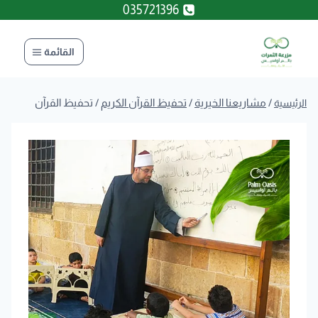
لتجاوز
035721396
لى
لمحتوى
القائمة
/
مشاريعنا الخيرية
/
تحفيظ القرآن الكريم
/
تحفيظ القرآن