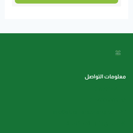
معلومات التواصل
035721396
01116005003
info@althamaratcharity.com
سيدي بشر - الاسكندرية