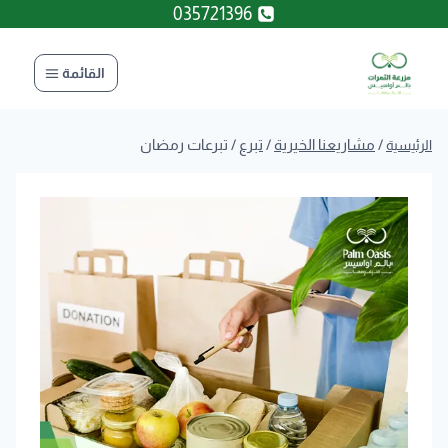
لتجاوز
035721396
لى
لمحتوى
القائمة
/
مشاريعنا الخيرية
/
تبرع
/
تبرعات رمضان