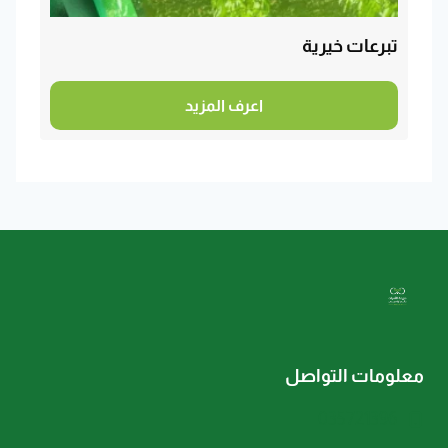
تبرعات خيرية
اعرف المزيد
معلومات التواصل
035721396