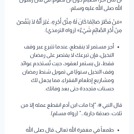
الله صلى الله عليه وسلم:
«مَنْ فَطَّرَ صَائِمًا كَانَ لَهُ مِثْلُ أَجْرِهِ، غَيْرَ أَنَّهُ لَا يَنْقُصُ
مِنْ أَجْرِ الصَّائِمِ شَيْءٌ» (رواه الترمذي).
أجر مستمر لا ينقطع، عندما تتبرع عبر وقف
النخيل، فإن تبرعك لا يقتصر على رمضان
فقط، بل يستمر لعقود، حيث تُستخدم عوائد
وقف النخيل سنويًا في تمويل شنط رمضان
ومشاريع إطعام الفقراء، مما يجعل لك
حسنات متجددة حتى بعد وفاتك.
قال النبي ﷺ: “إذا مات ابن آدم انقطع عمله إلا من
ثلاث: صدقة جارية…” (رواه مسلم).
طمعاً في مغفرة الله تعالى، قال صلى الله