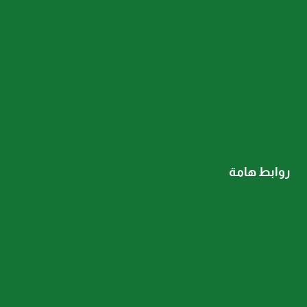
01116005003
info@althamaratcharity.com
سيدي بشر - الاسكندرية
روابط هامة
الرئيسية
عن الموقع
المقالات